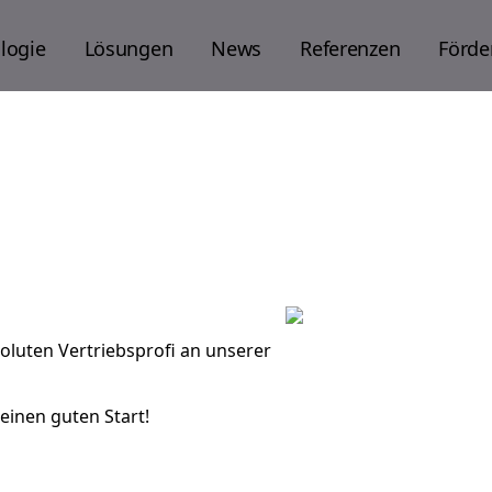
logie
Lösungen
News
Referenzen
Förde
soluten Vertriebsprofi an unserer
inen guten Start!