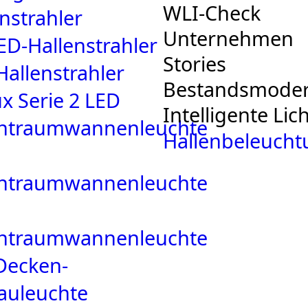
WLI-Check
nstrahler
Unternehmen
ED-Hallenstrahler
Stories
Hallenstrahler
Bestandsmodern
x Serie 2 LED
Intelligente Li
htraumwannenleuchte
Hallenbeleucht
htraumwannenleuchte
htraumwannenleuchte
Decken-
auleuchte