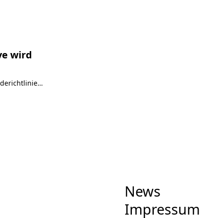
ve wird
Prä
Pres
derichtlinie…
Die 
Meh
News
Impressum