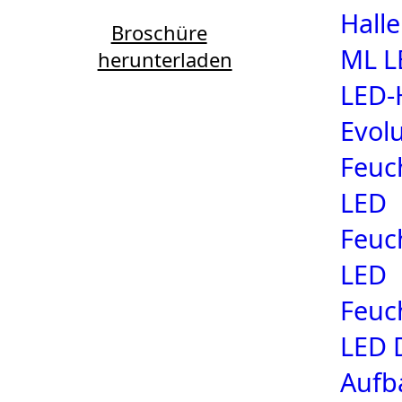
Halle
Broschüre
ML L
herunterladen
LED-
Evolu
Feuc
LED
Feuc
LED
Feuc
LED 
Aufb