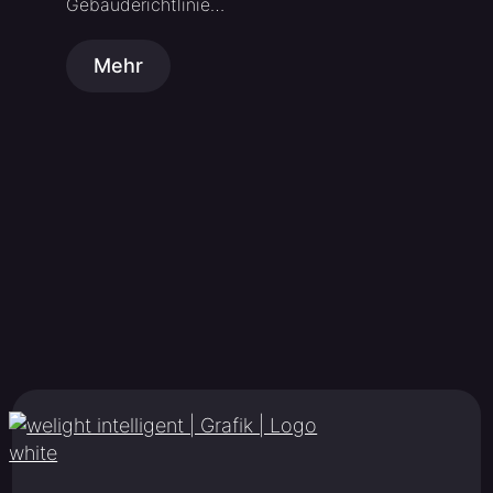
Gebäuderichtlinie…
Mehr
M