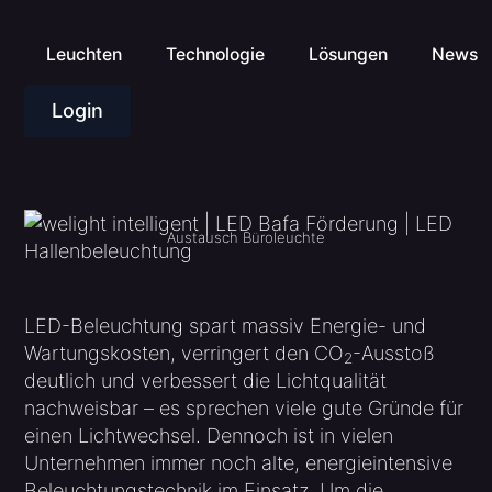
Alle News
Leuchten
Technologie
Lösungen
News
Login
Austausch Büroleuchte
LED-Beleuchtung spart massiv Energie- und
Wartungskosten, verringert den CO
-Ausstoß
2
deutlich und verbessert die Lichtqualität
nachweisbar – es sprechen viele gute Gründe für
einen Lichtwechsel. Dennoch ist in vielen
Unternehmen immer noch alte, energieintensive
Beleuchtungstechnik im Einsatz. Um die