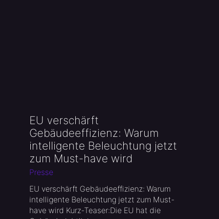
EU verschärft
Prä
Gebäudeeffizienz: Warum
Hig
intelligente Beleuchtung jetzt
int
zum Must-have wird
Pres
Presse
Die D
Herst
EU verschärft Gebäudeeffizienz: Warum
Elast
intelligente Beleuchtung jetzt zum Must-
have wird Kurz-Teaser:Die EU hat die