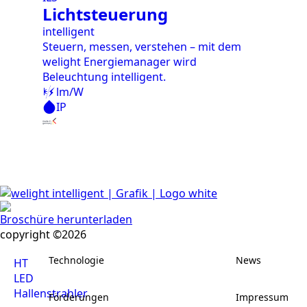
Lichtsteuerung
L
intelligent
int
Steuern, messen, verstehen – mit dem
Da
welight Energiemanager wird
Fu
Beleuchtung intelligent.
er
lm/W
IP
Broschüre herunterladen
copyright ©2026
Technologie
News
HT
LED
Hallenstrahler
Förderungen
Impressum